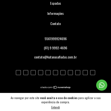
Espadas
Informações
Contato
5561999924696
(61) 9 9992-4696
contato@katanasafiadas.com.br
Copyright Bushido Brasilis - 30177651000112 - 2026. Todos os direitos
Ao navegar por este site
você aceita o uso de cookies
para agilizar a sua
reservados.
experiência de compra.
Entendi