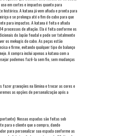
o uso em cortes e impactos quanto para
 histórica. A katana já vem afiada e pronta para
teiriça e se prolonga até o fim do cabo para que
ente para impactos. A katana é feita e afiada
 processos de afiação. Ela é feita conforme os
icionais do Japão feudal e pode ser totalmente
er os mekugis do cabo. As peças estão
cisa e firme, evitando qualquer tipo de balanço
ejo. A compra inclui apenas a katana com a
desejar podemos fazê-la sem fio, sem mudanças
 fazer gravações na lâmina e trocar as cores e
remos as opções de personalização após a
portante): Nossas espadas são feitas sob
e para o cliente que a compra, dando
dor para personalizar sua espada conforme as