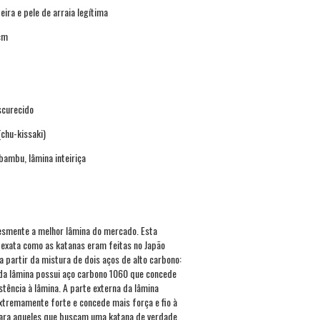
ira e pele de arraia legítima
cm
scurecido
(chu-kissaki)
bambu, lâmina inteiriça
esmente a melhor lâmina do mercado. Esta
 exata como as katanas eram feitas no Japão
 a partir da mistura de dois aços de alto carbono:
 da lâmina possui aço carbono 1060 que concede
istência à lâmina. A parte externa da lâmina
xtremamente forte e concede mais força e fio à
para aqueles que buscam uma katana de verdade,