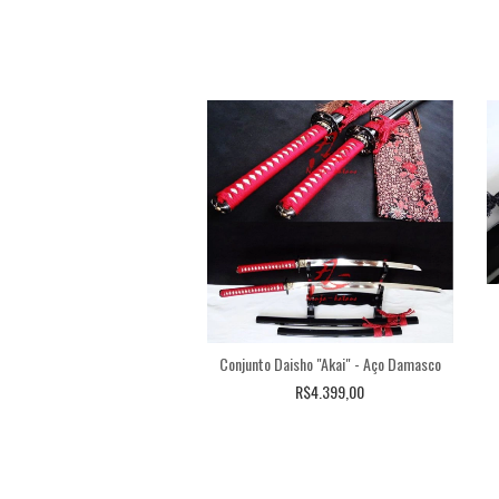
Conjunto Daisho "Akai" - Aço Damasco
 Hideyoshi - Aço Damasco
R$4.399,00
R$2.799,00