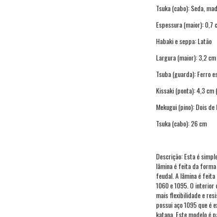
Tsuka (cabo): Seda, made
Espessura (maior): 0,7 
Habaki e seppa: Latão
Largura (maior): 3,2 cm
Tsuba (guarda): Ferro e
Kissaki (ponta): 4,3 cm 
Mekugui (pino): Dois de 
Tsuka (cabo): 26 cm
Descrição: Esta é simpl
lâmina é feita da forma
feudal. A lâmina é feita
1060 e 1095. O interior
mais flexibilidade e res
possui aço 1095 que é e
katana. Este modelo é 