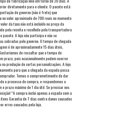
mpo de fabricação leva em torno de 20 dias. A
erior diretamente para o cliente. O pacote está
mportação do governo (não é frete) que
a no valor aproximado de 700 reais no momento
valor da taxa não está incluído no preço da
ido pela receita e recolhido pela transportadora
 pacote. A loja não participa e não se
xas cobradas pelo governo. O tempo de chegada
agem é de aproximadamente 15 dias úteis,
Gostaríamos de ressaltar que o tempo de
m prazo, pois ocasionalmente podem ocorrer
u na produção de certas personalizações. A loja
reamento para que a chegada da espada possa
comprador. Temos o comprometimento de dar
todo o processo de compra, e respondemos a
o prazo máximo de 1 dia útil. Se precisar nos
osição! *A compra inclui apenas a espada com a
s itens Garantia de 7 dias contra danos causados
r erros causados pela loja.