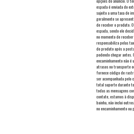
opções do anúncio. O te
espada é enviada do ext
sujeito a uma taxa de i
geralmente se apresent
de receber o produto. O 
espada, sendo ele decid
no momento de receber o
responsabiliza pelas ta
do produto após a post
podendo chegar antes. 
encaminhamento não é u
atrasos no transporte o
fornece código de rast
ser acompanhada pelo 
total suporte durante 
todas as mensagens com 
contate, estamos à disp
bainha, não inclui outro
no encaminhamento ou po