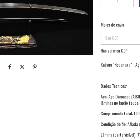
Entregas para o CEP:
Meios de envio
Não sei meu CEP
Katana "Nobunaga" - A
Dados Técnicos:
Aço: Aço Damasco (AISI1
lâminas no Japão feudal
Comprimento total: 1,0
Condição do fio: Afiada
Lâmina (parte visível): 