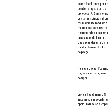
sendo ideal tanto para 
comtemplação desta arte
aplicação. A lâmina é in
tenha resistência sufici
manualmente mediante 14
moldes das katanas trad
desmontada ao se remov
encaixadas de forma pre
das peças durante o man
bainha. Caso o cliente 
no preço.
Personalização: Podemos
peças da espada, manda
compra.
Envio e Recebimento (Im
encomenda especialment
oportunidade ao compra