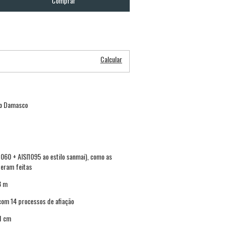
Alterar CEP
Calcular
ço Damasco
060 + AISI1095 ao estilo sanmai), como as
 eram feitas
3 m
 com 14 processos de afiação
71 cm